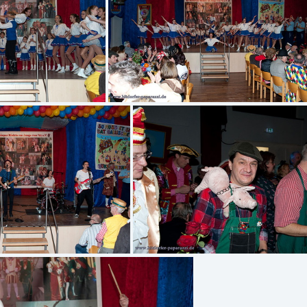
rk-6338
Dirk-6341
k-6349
Dirk-6350