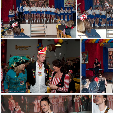
Dirk-6334
Di
Dirk-6347
Dir